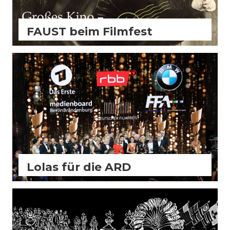
FAUST beim Filmfest
Aktuell
Allgemein
FilmBiz
Kino
Slider
Lolas für die ARD
FilmBiz
Kino
Slider