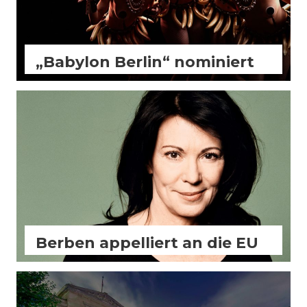
„Babylon Berlin“ nominiert
Aktuell
FilmBiz
Kino
Slider
Berben appelliert an die EU
Aktuell
Allgemein
FilmBiz
Slider