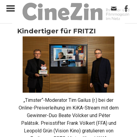
Zum
Inhalt
springen
Ihr
CineZin
Kindertiger für FRITZI
Kino-
und
Aktuell
Allgemein
Festivals
FilmBiz
Kino
Slider
Filmmagazin
im
Netz
„Timster“-Moderator Tim Gailus (r.) bei der
Online-Preiverleihung im KiKA-Stream mit dem
Gewinner-Duo Beate Völcker und Péter
Palátsik. Preisstifter Frank Völkert (FFA) und
Leopold Grün (Vision Kino) gratulieren von