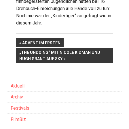
filmbegeisterten Jugendlichen hatten bei 16
Drehbuch-Einreichungen alle Hände voll zu tun:
Noch nie war der „Kindertiger“ so gefragt wie in
diesem Jahr.
VORHERIGER
ADVENT IM ERSTEN
Beitrags-
BEITRAG:
NÄCHSTER
„THE UNDOING“ MIT NICOLE KIDMAN UND
BEITRAG:
HUGH GRANT AUF SKY
Navigation
Aktuell
Archiv
Festivals
FilmBiz