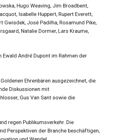
ikowska, Hugo Weaving, Jim Broadbent,
acquot, Isabelle Huppert, Rupert Everett,
ert Gwisdek, José Padilha, Rosamund Pike,
Sarsgaard, Natalie Dormer, Lars Kraume,
 Ewald André Dupont im Rahmen der
 Goldenen Ehrenbären ausgezeichnet, die
de Diskussionen mit
chlosser, Gus Van Sant sowie die
 und regen Publikumsverkehr. Die
 und Perspektiven der Branche beschäftigen,
novation und Wandel.