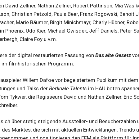
en David Zellner, Nathan Zellner, Robert Pattinson, Mia Was
kson, Christian Petzold, Paula Beer, Franz Rogowski, Benoit J
acher, Marie Bäumer, Birgit Minichmayr, Charly Hübner, Rob
uin Phoenix, Udo Kier, Michael Gwisdek, Jeff Daniels, Peter 
rbergh, Claire Foy u.v.m.
re der digital restaurierten Fassung von
Das alte Gesetz
von
t im filmhistorischen Programm.
uspieler Willem Dafoe vor begeistertem Publikum mit dem
ltungen und Talks der
Berlinale Talents
im HAU boten spannen
Tom Tykwer, die Regisseure David und Nathan Zellner, Eric S
hreiber.
t sich über stetig steigende Aussteller- und Besucherzahlen
n des Marktes, die sich mit aktuellen Entwicklungen, Trends
ngenommen und positionieren den EFM als Plattform für In