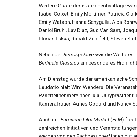
Weitere Gäste der ersten Festivaltage war
Isabel Coixet, Emily Mortimer, Patricia Clar
Emily Watson, Hanna Schygulla, Alba Rohrw
Daniel Brühl, Lav Diaz, Gus Van Sant, Joaq
Florian Lukas, Ronald Zehrfeld, Steven Sode
Neben der
Retrospektive
war die Weltpremie
Berlinale Classics
ein besonderes Highligh
Am Dienstag wurde der amerikanische Scha
Laudatio hielt Wim Wenders. Die Veransta
Panelteilnehmer*innen, u.a. Jurypräsident 
Kamerafrauen Agnès Godard und Nancy Sc
Auch der
European Film Market
(
EFM
) freu
zahlreichen Initiativen und Veranstaltunge
werden von den Fachbesucher*innen gut a